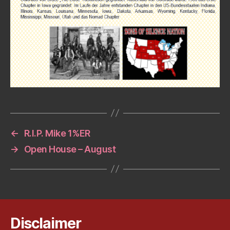
←
R.I.P. Mike 1%ER
→
Open House – August
Disclaimer